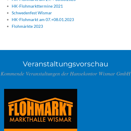
HK-Flohmarkttermine 2021
Schwedenfest Wismar
HK-Flohmarkt am 07.+08.01.2023
Flohmärkte 2023
Veranstaltungsvorschau
Kommende Veranstaltungen der Hansekontor Wismar GmbH