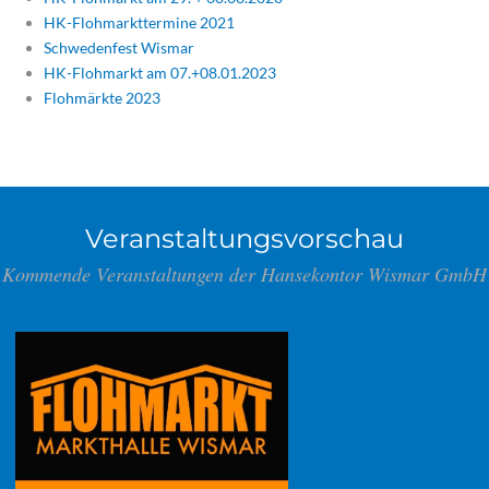
HK-Flohmarkttermine 2021
Schwedenfest Wismar
HK-Flohmarkt am 07.+08.01.2023
Flohmärkte 2023
Veranstaltungsvorschau
Kommende Veranstaltungen der Hansekontor Wismar GmbH