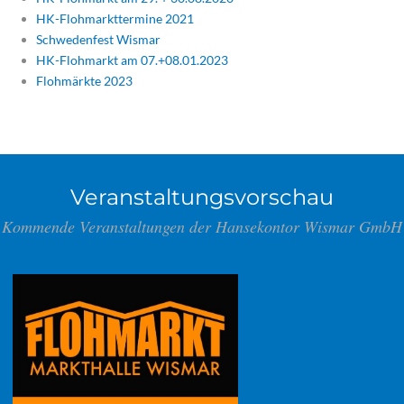
HK-Flohmarkttermine 2021
Schwedenfest Wismar
HK-Flohmarkt am 07.+08.01.2023
Flohmärkte 2023
Veranstaltungsvorschau
Kommende Veranstaltungen der Hansekontor Wismar GmbH