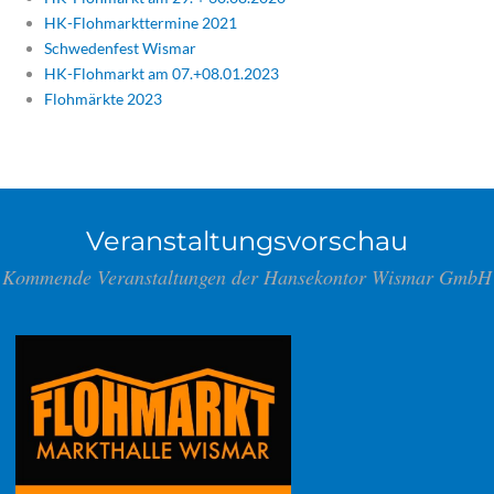
HK-Flohmarkttermine 2021
Schwedenfest Wismar
HK-Flohmarkt am 07.+08.01.2023
Flohmärkte 2023
Veranstaltungsvorschau
Kommende Veranstaltungen der Hansekontor Wismar GmbH