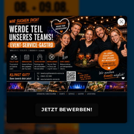
FLOHMARKT WISMAR
JETZT BEWERBEN!